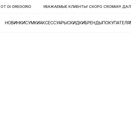
ОТ DI GREGORIO
УВАЖАЕМЫЕ КЛИЕНТЫ! СКОРО CROMIA!!! ДАЛЕ
НОВИНКИ
СУМКИ
АКСЕССУАРЫ
СКИДКИ
БРЕНДЫ
ПОКУПАТЕЛЯ