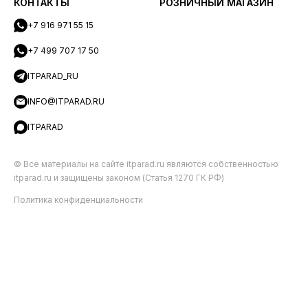
КОНТАКТЫ
РОЗНИЧНЫЙ МАГАЗИН
+7 916 971 55 15
+7 499 707 17 50
ITPARAD_RU
INFO@ITPARAD.RU
ITPARAD
© Все материалы на сайте itparad.ru являются собственностью
itparad.ru и защищены законом (Статья 1270 ГК РФ)
Политика конфиденциальности