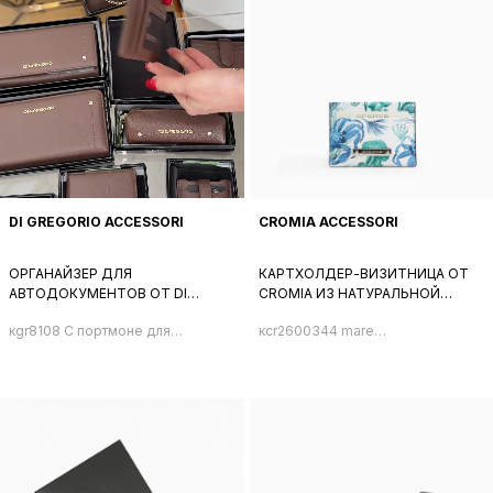
DI GREGORIO ACCESSORI
CROMIA ACCESSORI
ОРГАНАЙЗЕР ДЛЯ
КАРТХОЛДЕР-ВИЗИТНИЦА ОТ
АВТОДОКУМЕНТОВ ОТ DI
CROMIA ИЗ НАТУРАЛЬНОЙ
GREGORIO ИЗ НАТУРАЛЬНОЙ
БЕЛОЙ КОЖИ С ПРИНТОМ В
кgr8108 C портмоне для
кcr2600344 mare
КОЖИ КОРИЧНЕВОГО ЦВЕТА
ГОЛУБЫХ И ЗЕЛЕНЫХ ТОНАХ
документов
картхолдер