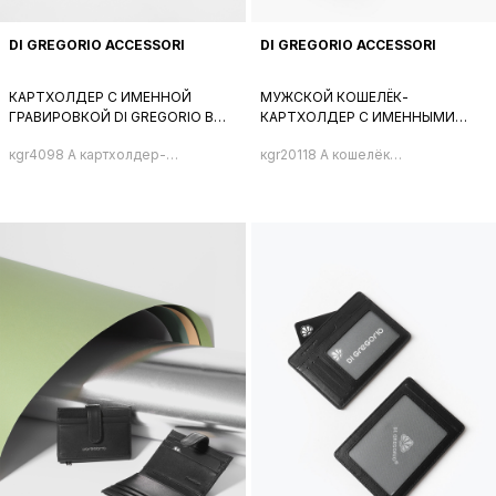
DI GREGORIO ACCESSORI
DI GREGORIO ACCESSORI
КАРТХОЛДЕР С ИМЕННОЙ
МУЖСКОЙ КОШЕЛЁК-
ГРАВИРОВКОЙ DI GREGORIO В
КАРТХОЛДЕР С ИМЕННЫМИ
ЧЁРНОМ ЦВЕТЕ
БУКВАМИ DI GREGORIO ЧЁРНОГО
кgr4098 A картхолдер-
кgr20118 A кошелёк
ЦВЕТА
визитница
мужской