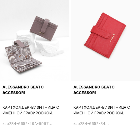
ALESSANDRO BEATO
ALESSANDRO BEATO
ACCESSORI
ACCESSORI
КАРТХОЛДЕР-ВИЗИТНИЦА С
КАРТХОЛДЕР-ВИЗИТНИЦА С
ИМЕННОЙ ГРАВИРОВКОЙ
ИМЕННОЙ ГРАВИРОВКОЙ
ALESSANDRO BEATO ИЗ
ALESSANDRO BEATO ИЗ
кab284-6652-49A-6967
кab284-6652-34
НАТУРАЛЬНОЙ КОЖИ
НАТУРАЛЬНОЙ КОЖИ КРАСНОГО
картхолдер
картхолдер
ЛАВАНДОВОГО ЦВЕТА С
ЦВЕТА
ВНУТРЕННИМ ПРИНТОМ