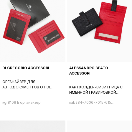
DI GREGORIO ACCESSORI
ALESSANDRO BEATO
ACCESSORI
ОРГАНАЙЗЕР ДЛЯ
АВТОДОКУМЕНТОВ ОТ DI
КАРТХОЛДЕР-ВИЗИТНИЦА С
GREGORIO ИЗ НАТУРАЛЬНОЙ
ИМЕННОЙ ГРАВИРОВКОЙ
КОЖИ КРАСНОГО ЦВЕТА
ALESSANDRO BEATO ИЗ
кgr8108 E органайзер
кab284-7006-7015-615
НАТУРАЛЬНОЙ КОЖИ ЧЕРНОГО
картхолдер
ЦВЕТА С КРАСНОЙ ВНУТРЕННЕЙ
ОТДЕЛКОЙ