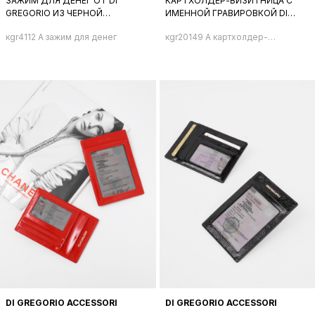
ЗАЖИМ ДЛЯ ДЕНЕГ ОТ DI
КАРТХОЛДЕР-ВИЗИТНИЦА С
GREGORIO ИЗ ЧЕРНОЙ
ИМЕННОЙ ГРАВИРОВКОЙ DI
КРУПНОЗЕРНИСТОЙ КОЖИ
GREGORIO В ЧЁРНОМ ЦВЕТЕ
кgr4112 А зажим для денег
кgr20149 A картхолдер-
визитница
DI GREGORIO ACCESSORI
DI GREGORIO ACCESSORI