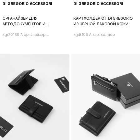
DI GREGORIO ACCESSORI
DI GREGORIO ACCESSORI
ОРГАНАЙЗЕР ДЛЯ
КАРТХОЛДЕР ОТ DI GREGORIO
АВТОДОКУМЕНТОВ И
ИЗ ЧЕРНОЙ ЛАКОВОЙ КОЖИ
ПАСПОРТА С ИМЕННЫМИ
кgr20139 A органайзер
кgr8106 A картхолдер
БУКВАМИ DI GREGORIO ЧЁРНОГО
мужской
ЦВЕТА