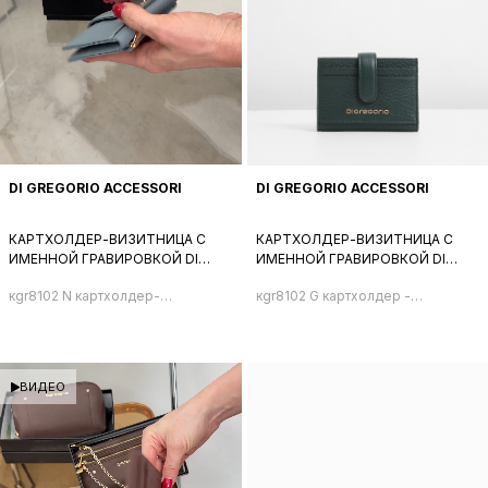
DI GREGORIO ACCESSORI
DI GREGORIO ACCESSORI
КАРТХОЛДЕР-ВИЗИТНИЦА С
КАРТХОЛДЕР-ВИЗИТНИЦА С
ИМЕННОЙ ГРАВИРОВКОЙ DI
ИМЕННОЙ ГРАВИРОВКОЙ DI
GREGORIO ГОЛУБОГО ЦВЕТА
GREGORIO ИЗУМРУДНОГО
кgr8102 N картхолдер-
кgr8102 G картхолдер -
ЦВЕТА
визитница
визитница
ВИДЕО