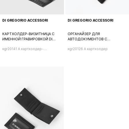
DI GREGORIO ACCESSORI
DI GREGORIO ACCESSORI
КАРТХОЛДЕР-ВИЗИТНИЦА С
ОРГАНАЙЗЕР ДЛЯ
ИМЕННОЙ ГРАВИРОВКОЙ DI
АВТОДОКУМЕНТОВ С
GREGORIO ЧЕРНОГО ЦВЕТА
ЛОГОТИПОМ DI GREGORIO
кgr20141 A картхолдер-
кgr20126 A картхолдер
ЧЕРНОГО ЦВЕТА
визитница