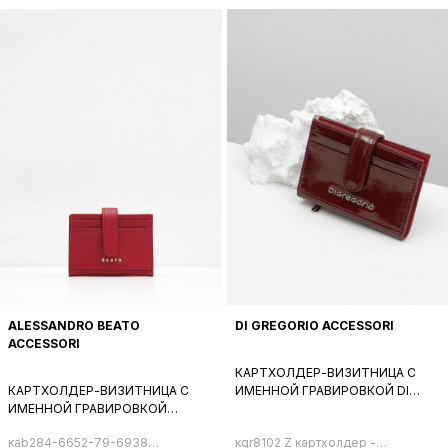
ALESSANDRO BEATO
DI GREGORIO ACCESSORI
ACCESSORI
КАРТХОЛДЕР-ВИЗИТНИЦА С
КАРТХОЛДЕР-ВИЗИТНИЦА С
ИМЕННОЙ ГРАВИРОВКОЙ DI
ИМЕННОЙ ГРАВИРОВКОЙ
GREGORIO ИЗ ЛАКОВОЙ КОЖИ
ALESSANDRO BEATO ИЗ
БОРДОВОГО ЦВЕТА
кab284-6652-79-6938
кgr8102 Z картхолдер -
НАТУРАЛЬНОЙ КОЖИ