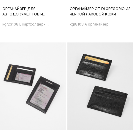
ОРГАНАЙЗЕР ДЛЯ
ОРГАНАЙЗЕР ОТ DI GREGORIO ИЗ
АВТОДОКУМЕНТОВ И
ЧЕРНОЙ ЛАКОВОЙ КОЖИ
ПАСПОРТА С ИМЕННЫМИ
кgr23108 E картхолдер-
кgr8108 A органайзер
БУКВАМИ DI GREGORIO
органайзер
КРАСНОГО ЦВЕТА