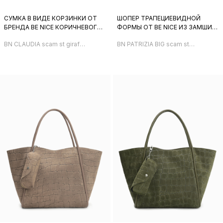
СУМКА В ВИДЕ КОРЗИНКИ ОТ
ШОПЕР ТРАПЕЦИЕВИДНОЙ
БРЕНДА BE NICE КОРИЧНЕВОГО
ФОРМЫ ОТ BE NICE ИЗ ЗАМШИ
ЦВЕТА СО ШТАМПОМ ПОД
РЫЖЕГО ЦВЕТА С ТИСНЕНИЕМ
BN CLAUDIA scam st giraffa
BN PATRIZIA BIG scam st
ЖИРАФА
ПОД ЖИРАФА
tm
giraffa cuoio+очечник