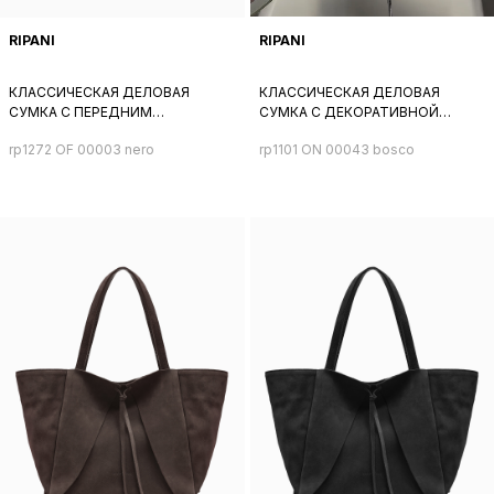
RIPANI
RIPANI
КЛАССИЧЕСКАЯ ДЕЛОВАЯ
КЛАССИЧЕСКАЯ ДЕЛОВАЯ
СУМКА С ПЕРЕДНИМ
СУМКА С ДЕКОРАТИВНОЙ
КАРМАНОМ НА МОЛНИИ ОТ
КИСТЬЮ ОТ RIPANI ИЗ ЗАМШИ
rp1272 OF 00003 nero
rp1101 ON 00043 bosco
RIPANI ИЗ ЧЕРНОЙ КОЖИ
ЗЕЛЕНОГО ЦВЕТА