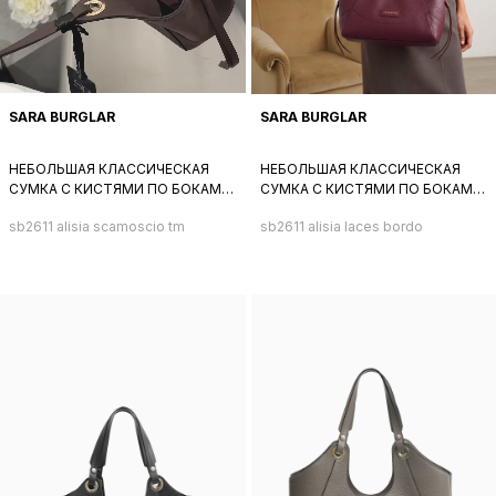
SARA BURGLAR
SARA BURGLAR
НЕБОЛЬШАЯ КЛАССИЧЕСКАЯ
НЕБОЛЬШАЯ КЛАССИЧЕСКАЯ
СУМКА С КИСТЯМИ ПО БОКАМ
СУМКА С КИСТЯМИ ПО БОКАМ
ОТ SARA BURGLAR ИЗ
ОТ SARA BURGLAR ИЗ
sb2611 alisia scamoscio tm
sb2611 alisia laces bordo
НАТУРАЛЬНОЙ КОРИЧНЕВОЙ
НАТУРАЛЬНОЙ БОРДОВОЙ
ЗАМШИ И КОЖИ
КОЖИ