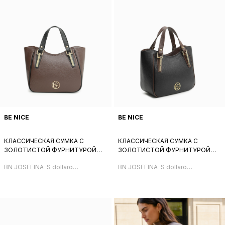
BE NICE
BE NICE
КЛАССИЧЕСКАЯ СУМКА С
КЛАССИЧЕСКАЯ СУМКА С
ЗОЛОТИСТОЙ ФУРНИТУРОЙ
ЗОЛОТИСТОЙ ФУРНИТУРОЙ
ОТ BE NICE ИЗ НАТУРАЛЬНОЙ
ОТ BE NICE ИЗ НАТУРАЛЬНОЙ
BN JOSEFINA-S dollaro
BN JOSEFINA-S dollaro
ШОКОЛАДНО-КОРИЧНЕВОЙ
ЧЕРНОЙ КОЖИ
cioccolato
nero
КОЖИ