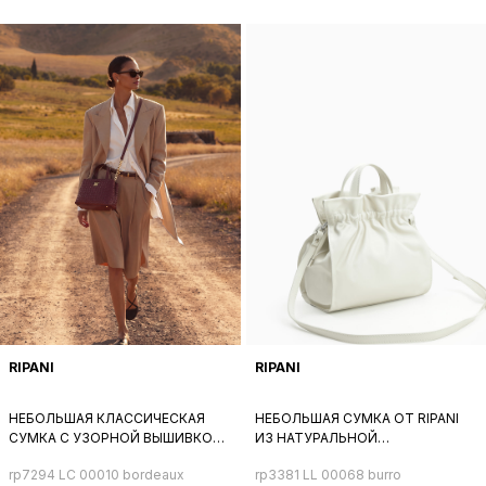
RIPANI
RIPANI
НЕБОЛЬШАЯ КЛАССИЧЕСКАЯ
НЕБОЛЬШАЯ СУМКА ОТ RIPANI
СУМКА С УЗОРНОЙ ВЫШИВКОЙ
ИЗ НАТУРАЛЬНОЙ
ОТ RIPANI ИЗ БОРДОВОЙ КОЖИ
МЕЛКОЗЕРНИСТОЙ КОЖИ
rp7294 LC 00010 bordeaux
rp3381 LL 00068 burro
МОЛОЧНОГО ЦВЕТА