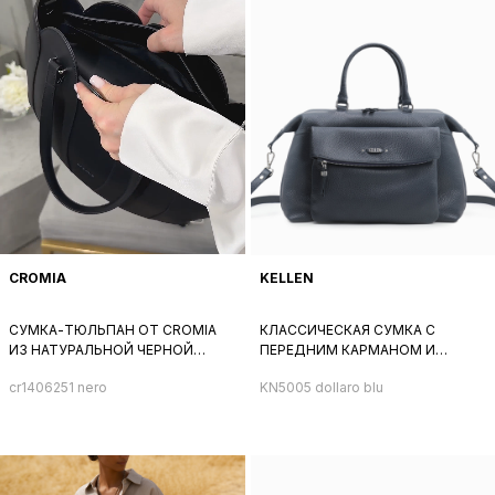
CROMIA
KELLEN
СУМКА-ТЮЛЬПАН ОТ CROMIA
КЛАССИЧЕСКАЯ СУМКА С
ИЗ НАТУРАЛЬНОЙ ЧЕРНОЙ
ПЕРЕДНИМ КАРМАНОМ И
КОЖИ
РЕМНЕМ НА ПЛЕЧО ОТ KELLEN
cr1406251 nero
KN5005 dollaro blu
ИЗ НАТУРАЛЬНОЙ СИНЕЙ КОЖИ