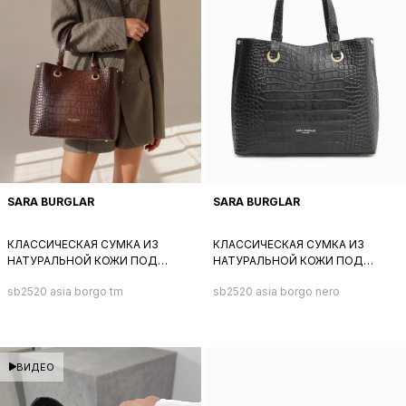
SARA BURGLAR
SARA BURGLAR
КЛАССИЧЕСКАЯ СУМКА ИЗ
КЛАССИЧЕСКАЯ СУМКА ИЗ
НАТУРАЛЬНОЙ КОЖИ ПОД
НАТУРАЛЬНОЙ КОЖИ ПОД
КРОКОДИЛА С
КРОКОДИЛА С
sb2520 asia borgo tm
sb2520 asia borgo nero
МЕТАЛЛИЧЕСКИМ ЛОГОТИПОМ
МЕТАЛЛИЧЕСКИМ ЛОГОТИПОМ
SARA BURGLAR В КОРИЧНЕВОМ
SARA BURGLAR В ЧЕРНОМ ЦВЕТЕ
ЦВЕТЕ
ВИДЕО