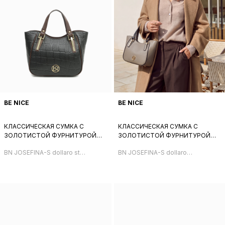
BE NICE
BE NICE
КЛАССИЧЕСКАЯ СУМКА С
КЛАССИЧЕСКАЯ СУМКА С
ЗОЛОТИСТОЙ ФУРНИТУРОЙ
ЗОЛОТИСТОЙ ФУРНИТУРОЙ
ОТ BE NICE ИЗ НАТУРАЛЬНОЙ
ОТ BE NICE ИЗ НАТУРАЛЬНОЙ
BN JOSEFINA-S dollaro st
BN JOSEFINA-S dollaro
ЧЕРНОЙ КОЖИ С ТИСНЕНИЕМ
БЕЖЕВО-СЕРОЙ КОЖИ
giraffa nero
taupe