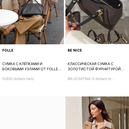
FOLLE
BE NICE
СУМКА С КЛЁПКАМИ И
КЛАССИЧЕСКАЯ СУМКА С
БОКОВЫМИ УЗЛАМИ ОТ FOLLE
ЗОЛОТИСТОЙ ФУРНИТУРОЙ
ИЗ НАТУРАЛЬНОЙ КОЖИ
ОТ BE NICE ИЗ НАТУРАЛЬНОЙ
fo605 dollaro nero
BN JOSEFINA-S dollaro st
ЧЕРНОГО ЦВЕТА
КОРИЧНЕВОЙ КОЖИ С
giraffa tm
ТИСНЕНИЕМ