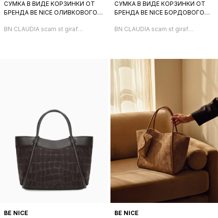
СУМКА В ВИДЕ КОРЗИНКИ ОТ
СУМКА В ВИДЕ КОРЗИНКИ ОТ
БРЕНДА BE NICE ОЛИВКОВОГО
БРЕНДА BE NICE БОРДОВОГО
ОТТЕНКА СО ШТАМПОМ ПОД
ЦВЕТА СО ШТАМПОМ ПОД
BN CLAUDIA scam st giraffa
BN CLAUDIA scam st giraffa
ЖИРАФА
ЖИРАФА
oliva
bordo
BE NICE
BE NICE