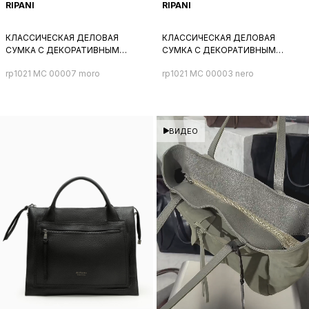
RIPANI
RIPANI
КЛАССИЧЕСКАЯ ДЕЛОВАЯ
КЛАССИЧЕСКАЯ ДЕЛОВАЯ
СУМКА С ДЕКОРАТИВНЫМ
СУМКА С ДЕКОРАТИВНЫМ
РЕМНЕМ И ПРЯЖКОЙ СПЕРЕДИ
РЕМНЕМ И ПРЯЖКОЙ СПЕРЕДИ
rp1021 MC 00007 moro
rp1021 MC 00003 nero
ОТ RIPANI ИЗ КОРИЧНЕВОЙ
ОТ RIPANI ИЗ ЧЕРНОЙ ЗАМШИ
ЗАМШИ
ВИДЕО