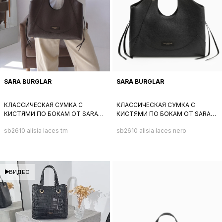
SARA BURGLAR
SARA BURGLAR
КЛАССИЧЕСКАЯ СУМКА С
КЛАССИЧЕСКАЯ СУМКА С
КИСТЯМИ ПО БОКАМ ОТ SARA
КИСТЯМИ ПО БОКАМ ОТ SARA
BURGLAR ИЗ НАТУРАЛЬНОЙ
BURGLAR ИЗ НАТУРАЛЬНОЙ
sb2610 alisia laces tm
sb2610 alisia laces nero
КОРИЧНЕВОЙ КОЖИ
ЧЕРНОЙ КОЖИ
ВИДЕО