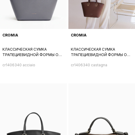
CROMIA
CROMIA
КЛАССИЧЕСКАЯ СУМКА
КЛАССИЧЕСКАЯ СУМКА
ТРАПЕЦИЕВИДНОЙ ФОРМЫ ОТ
ТРАПЕЦИЕВИДНОЙ ФОРМЫ ОТ
CROMIA ИЗ НАТУРАЛЬНОЙ
CROMIA ИЗ НАТУРАЛЬНОЙ КОЖИ
cr1406340 acciaio
cr1406340 castagna
СЕРОЙ КОЖИ
БОРДОВО-КОРИЧНЕВОГО
ОТТЕНКА