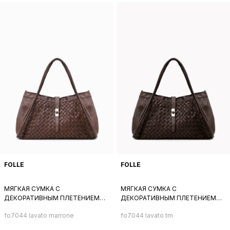
FOLLE
FOLLE
МЯГКАЯ СУМКА С
МЯГКАЯ СУМКА С
ДЕКОРАТИВНЫМ ПЛЕТЕНИЕМ
ДЕКОРАТИВНЫМ ПЛЕТЕНИЕМ
СПЕРЕДИ ОТ FOLLE ИЗ
СПЕРЕДИ ОТ FOLLE ИЗ
fo7044 lavato marrone
fo7044 lavato tm
НАТУРАЛЬНОЙ ВИНТАЖНОЙ
НАТУРАЛЬНОЙ ВИНТАЖНОЙ
РЫЖЕ-КОРИЧНЕВОЙ КОЖИ
КОРИЧНЕВОЙ КОЖИ