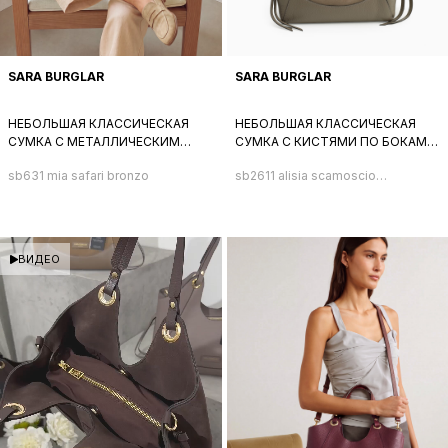
SARA BURGLAR
SARA BURGLAR
НЕБОЛЬШАЯ КЛАССИЧЕСКАЯ
НЕБОЛЬШАЯ КЛАССИЧЕСКАЯ
СУМКА С МЕТАЛЛИЧЕСКИМ
СУМКА С КИСТЯМИ ПО БОКАМ
ЛОГОТИПОМ SARA BURGLAR ИЗ
ОТ SARA BURGLAR ИЗ
sb631 mia safari bronzo
sb2611 alisia scamoscio
НАТУРАЛЬНОЙ КОЖИ
НАТУРАЛЬНОЙ СЕРО-БЕЖЕВОЙ
taupe
БРОНЗОВОГО ЦВЕТА
ЗАМШИ И КОЖИ
ВИДЕО