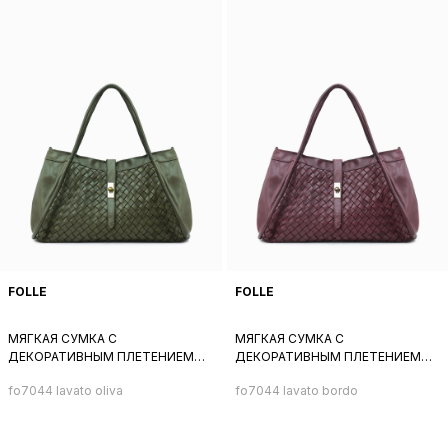
FOLLE
FOLLE
МЯГКАЯ СУМКА С
МЯГКАЯ СУМКА С
ДЕКОРАТИВНЫМ ПЛЕТЕНИЕМ
ДЕКОРАТИВНЫМ ПЛЕТЕНИЕМ
СПЕРЕДИ ОТ FOLLE ИЗ
СПЕРЕДИ ОТ FOLLE ИЗ
fo7044 lavato oliva
fo7044 lavato bordo
НАТУРАЛЬНОЙ ВИНТАЖНОЙ
НАТУРАЛЬНОЙ ВИНТАЖНОЙ
ОЛИВКОВОЙ КОЖИ
БОРДОВОЙ КОЖИ