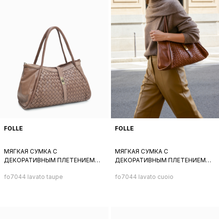
FOLLE
FOLLE
МЯГКАЯ СУМКА С
МЯГКАЯ СУМКА С
ДЕКОРАТИВНЫМ ПЛЕТЕНИЕМ
ДЕКОРАТИВНЫМ ПЛЕТЕНИЕМ
СПЕРЕДИ ОТ FOLLE ИЗ
СПЕРЕДИ ОТ FOLLE ИЗ
fo7044 lavato taupe
fo7044 lavato cuoio
НАТУРАЛЬНОЙ ВИНТАЖНОЙ
НАТУРАЛЬНОЙ ВИНТАЖНОЙ
СЕРО-БЕЖЕВОЙ КОЖИ
РЫЖЕЙ КОЖИ