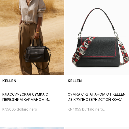
KELLEN
KELLEN
КЛАССИЧЕСКАЯ СУМКА С
СУМКА С КЛАПАНОМ ОТ KELLEN
ПЕРЕДНИМ КАРМАНОМ И
ИЗ КРУПНОЗЕРНИСТОЙ КОЖИ
РЕМНЕМ НА ПЛЕЧО ОТ KELLEN
ЧЕРНОГО ЦВЕТА С КРАСНОЙ
KN5005 dollaro nero
KN4055 buffalo nero
ИЗ НАТУРАЛЬНОЙ ЧЕРНОЙ
СТРОЧКОЙ И ШИРОКИМ
+ремень
КОЖИ
ТЕКСТИЛЬНЫМ РЕМНЕМ