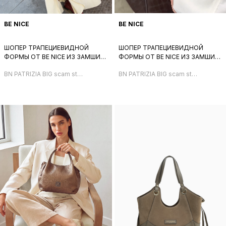
BE NICE
BE NICE
ШОПЕР ТРАПЕЦИЕВИДНОЙ
ШОПЕР ТРАПЕЦИЕВИДНОЙ
ФОРМЫ ОТ BE NICE ИЗ ЗАМШИ
ФОРМЫ ОТ BE NICE ИЗ ЗАМШИ
БОРДОВОГО ЦВЕТА С
КОРИЧНЕВОГО ЦВЕТА С
BN PATRIZIA BIG scam st
BN PATRIZIA BIG scam st
ТИСНЕНИЕМ ПОД ЖИРАФА
ТИСНЕНИЕМ ПОД ЖИРАФА
giraffa bordo+очечник
giraffa cioccolato+очечник