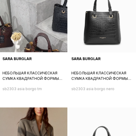
SARA BURGLAR
SARA BURGLAR
НЕБОЛЬШАЯ КЛАССИЧЕСКАЯ
НЕБОЛЬШАЯ КЛАССИЧЕСКАЯ
СУМКА КВАДРАТНОЙ ФОРМЫ
СУМКА КВАДРАТНОЙ ФОРМЫ
ОТ SARA BURGLAR ИЗ
ОТ SARA BURGLAR ИЗ
sb2303 asia borgo tm
sb2303 asia borgo nero
НАТУРАЛЬНОЙ КОРИЧНЕВОЙ
НАТУРАЛЬНОЙ ЧЕРНОЙ КОЖИ
КОЖИ ПОД КРОКОДИЛА
ПОД КРОКОДИЛА