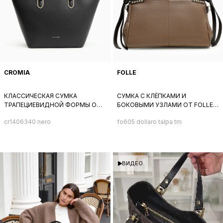
CROMIA
FOLLE
КЛАССИЧЕСКАЯ СУМКА
СУМКА С КЛЁПКАМИ И
ТРАПЕЦИЕВИДНОЙ ФОРМЫ ОТ
БОКОВЫМИ УЗЛАМИ ОТ FOLLE
CROMIA ИЗ НАТУРАЛЬНОЙ
ИЗ НАТУРАЛЬНОЙ КОЖИ СЕРО-
cr1406340 nero
fo605 dollaro talpa tm
ЧЕРНОЙ КОЖИ
БЕЖЕВОГО ЦВЕТА
ВИДЕО