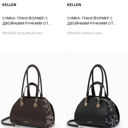
KELLEN
KELLEN
СУМКА-ТРАНСФОРМЕР С
СУМКА-ТРАНСФОРМЕР С
ДВОЙНЫМИ РУЧКАМИ ОТ
ДВОЙНЫМИ РУЧКАМИ ОТ
KELLEN ИЗ НЕЙЛОНА И
KELLEN ИЗ ТЕКСТИЛЯ И
KN4490 borsetta bordo
KN4490 dollaro nero
НАТУРАЛЬНОЙ КОЖИ
НАТУРАЛЬНОЙ КОЖИ ЧЁРНОГО
nylon
canvas
БОРДОВОГО ОТТЕНКА
ЦВЕТА