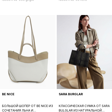
ЦВЕТА
ЧЕРНОГО ЦВЕТА
BE NICE
SARA BURGLAR
БОЛЬШОЙ ШОПЕР ОТ BE NICE ИЗ
КЛАССИЧЕСКАЯ СУМКА ОТ SARA
СОЧЕТАНИЯ ЛЬНА И
BULGLAR ИЗ НАТУРАЛЬНОЙ