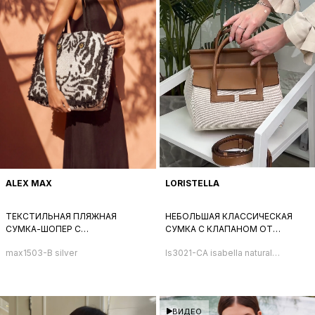
ALEX MAX
LORISTELLA
ТЕКСТИЛЬНАЯ ПЛЯЖНАЯ
НЕБОЛЬШАЯ КЛАССИЧЕСКАЯ
СУМКА-ШОПЕР С
СУМКА С КЛАПАНОМ ОТ
ИЗОБРАЖЕНИЕМ ТИГРА ОТ ALEX
LORISTELLA В ИЗ БЕЖЕВОГО
max1503-B silver
ls3021-CA isabella naturale
MAX СЕРЕБРЯНОГО ЦВЕТА
ТЕКСТИЛЯ И РЫЖЕЙ
cookies
НАТУРАЛЬНОЙ КОЖИ
ВИДЕО