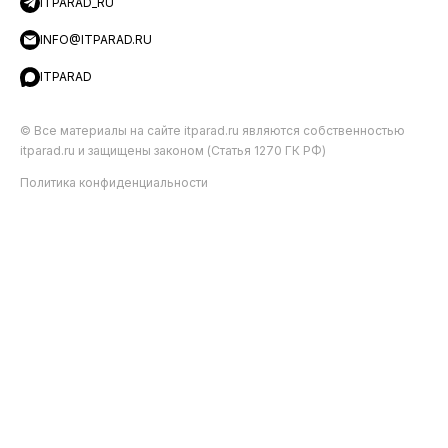
ITPARAD_RU
INFO@ITPARAD.RU
ITPARAD
© Все материалы на сайте itparad.ru являются собственностью
itparad.ru и защищены законом (Статья 1270 ГК РФ)
Политика конфиденциальности