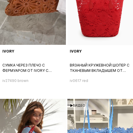
IVORY
IVORY
СУМКА ЧЕРЕЗ ПЛЕЧО С
ВЯЗАНЫЙ КРУЖЕВНОЙ ШОПЕР С
ФЕРМУАРОМ ОТ IVORY С
ТКАНЕВЫМ ВКЛАДЫШЕМ ОТ
ВЯЗАНОЙ ТЕКСТИЛЬНОЙ
IVORY ИЗ ТЕКСТИЛЯ С
iv27490 brown
iv0617 red
ОТДЕЛКОЙ СПЕРЕДИ РЫЖЕГО
ТЕКСТУРОЙ РОМАШЕК
ЦВЕТА
КРАСНОГО ЦВЕТА
ВИДЕО