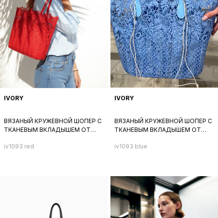
IVORY
IVORY
ВЯЗАНЫЙ КРУЖЕВНОЙ ШОПЕР С
ВЯЗАНЫЙ КРУЖЕВНОЙ ШОПЕР С
ТКАНЕВЫМ ВКЛАДЫШЕМ ОТ
ТКАНЕВЫМ ВКЛАДЫШЕМ ОТ
IVORY ИЗ ТЕКСТИЛЯ С
IVORY ИЗ ТЕКСТИЛЯ С
iv1093 red
iv1093 blue
ТЕКСТУРОЙ ЦВЕТОВ КРАСНОГО
ТЕКСТУРОЙ ЦВЕТОВ ГОЛУБОГО
ЦВЕТА
ЦВЕТА