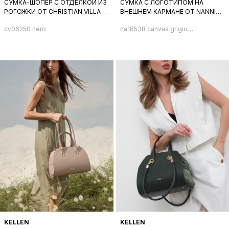
СУМКА-ШОПЕР С ОТДЕЛКОЙ ИЗ
СУМКА С ЛОГОТИПОМ НА
РОГОЖКИ ОТ CHRISTIAN VILLA В
ВНЕШНЕМ КАРМАНЕ ОТ NANNINI
ЧЁРНОМ ЦВЕТЕ
ИЗ ТЕКСТИЛЯ И НАТУРАЛЬНОЙ
cv06250 nero
na18538 canvas grigio
КОЖИ ПУДРОВОГО ОТТЕНКА
cipria
KELLEN
KELLEN