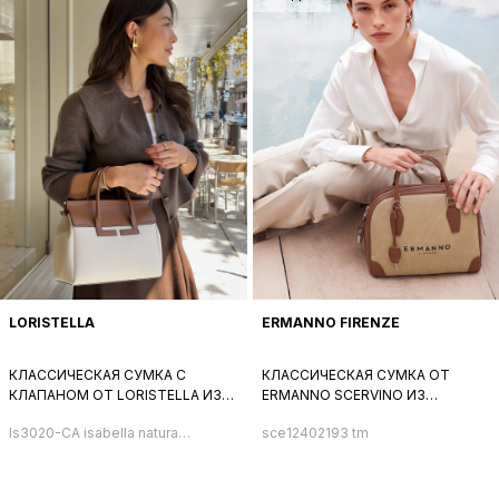
LORISTELLA
ERMANNO FIRENZE
КЛАССИЧЕСКАЯ СУМКА С
КЛАССИЧЕСКАЯ СУМКА ОТ
КЛАПАНОМ ОТ LORISTELLA ИЗ
ERMANNO SCERVINO ИЗ
БЕЖЕВОГО ТЕКСТИЛЯ И РЫЖЕЙ
ТЕКСТИЛЯ И НАТУРАЛЬНОЙ
ls3020-CA isabella naturale
sce12402193 tm
НАТУРАЛЬНОЙ КОЖИ
КОЖИ КОРИЧНЕВОГО ОТТЕНКА
cookies