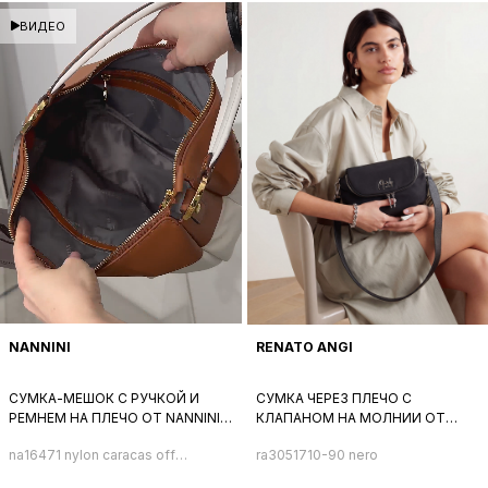
ВИДЕО
NANNINI
RENATO ANGI
СУМКА-МЕШОК С РУЧКОЙ И
СУМКА ЧЕРЕЗ ПЛЕЧО С
РЕМНЕМ НА ПЛЕЧО ОТ NANNINI
КЛАПАНОМ НА МОЛНИИ ОТ
ИЗ ТЕКСТИЛЯ МОЛОЧНОГО
RENATO ANGI ИЗ ТКАНИ
na16471 nylon caracas off-
ra3051710-90 nero
ЦВЕТА
ЧЕРНОГО ЦВЕТА С
white cuoio
МЕТАЛЛИЧЕСКИМ ЛОГОТИПОМ