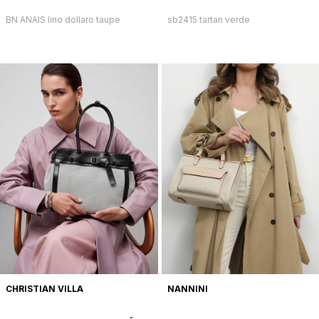
НАТУРАЛЬНОЙ КОЖИ БЕЖЕВОГО
КОЖИ И ТЕКСТИЛЯ ЧЕРНОГО
BN ANAIS lino dollaro taupe
sb2415 tartan verde
ЦВЕТА
ЦВЕТА
CHRISTIAN VILLA
NANNINI