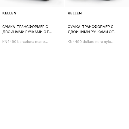
KELLEN
KELLEN
СУМКА-ТРАНСФОРМЕР С
СУМКА-ТРАНСФОРМЕР С
ДВОЙНЫМИ РУЧКАМИ ОТ
ДВОЙНЫМИ РУЧКАМИ ОТ
KELLEN В КОРИЧНЕВОМ
KELLEN В ЧЁРНОМ ЦВЕТЕ
KN4490 barcelona marrone
KN4490 dollaro nero nylon
ОТТЕНКЕ
nylon leo
nero grigio