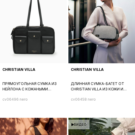
CHRISTIAN VILLA
CHRISTIAN VILLA
ПРЯМОУГОЛЬНАЯ СУМКА ИЗ
ДЛИННАЯ СУМКА-БАГЕТ ОТ
НЕЙЛОНА С КОЖАНЫМИ
CHRISTIAN VILLA ИЗ КОЖИ И
КАРМАНАМИ СПЕРЕДИ ОТ
ТЕКСТИЛЯ ЧЕРНОГО И СЕРОГО
cv06496 nero
cv06458 nero
CHRISTIAN VILLA ЧЕРНОГО
ЦВЕТА
ЦВЕТА
ВИДЕО