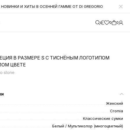
ОВИНКИ И ХИТЫ В ОСЕННЕЙ ГАММЕ ОТ DI GREGORIO
УВАЖАЕМЫ
М
0
0
ЕЦИЯ В РАЗМЕРЕ S С ТИСНЁНЫМ ЛОГОТИПОМ
ЛОМ ЦВЕТЕ
o stone
ки
Женский
Cromia
Классические сумки
Белый / Мультиколор (многоцветный)