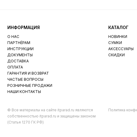
ИНФОРМАЦИЯ
КАТАЛОГ
О НАС
НОВИНКИ
ПАРТНЁРАМ
СУМКИ
ИНСТРУКЦИИ
АКСЕССУАРЫ
ДОКУМЕНТЫ
СКИДКИ
ДОСТАВКА
ОПЛАТА
ГАРАНТИЯ И ВОЗВРАТ
ЧАСТЫЕ ВОПРОСЫ
РОЗНИЧНЫЕ ПРОДАЖИ
НАШИ КОНТАКТЫ
© Все материалы на сайте itparad.ru являются
Политика конф
собственностью itparad.ru и защищены законом
(Статья 1270 ГК РФ)