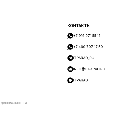
КОНТАКТЫ
+7 916 971 55 15
+7 499 707 17 50
ITPARAD_RU
INFO@ITPARAD.RU
ITPARAD
иденциальности