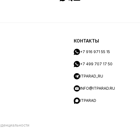
КОНТАКТЫ
+7 916 971 55 15
+7 499 707 17 50
ITPARAD_RU
INFO@ITPARAD.RU
ITPARAD
иденциальности