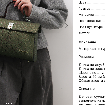
Цвет
Размер
Материал
Производство
Цвет фурнитуры
Детали
Описание
Материал: нату
Размеры:
Длина по дну: 3
Длина по верхн
Ширина по дну:
Высота: 20 см (
Общая высота с
Описание:
Деловая сумка-
выполнена из н
металлическими