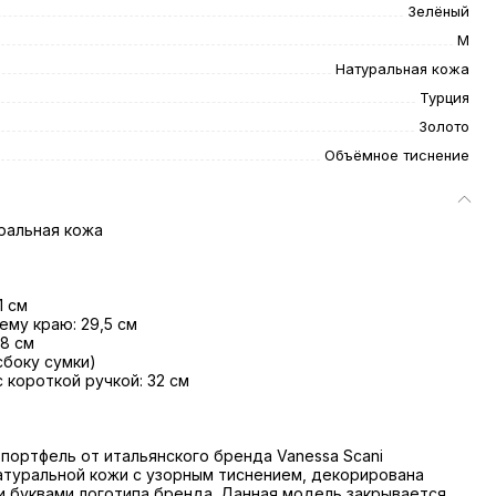
Зелёный
M
Натуральная кожа
Турция
Золото
Объёмное тиснение
ральная кожа
1 см
ему краю: 29,5 см
 8 см
сбоку сумки)
 короткой ручкой: 32 см
портфель от итальянского бренда Vanessa Scani
атуральной кожи с узорным тиснением, декорирована
 буквами логотипа бренда. Данная модель закрывается