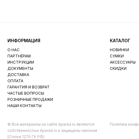
ИНФОРМАЦИЯ
КАТАЛОГ
О НАС
НОВИНКИ
ПАРТНЁРАМ
СУМКИ
ИНСТРУКЦИИ
АКСЕССУАРЫ
ДОКУМЕНТЫ
СКИДКИ
ДОСТАВКА
ОПЛАТА
ГАРАНТИЯ И ВОЗВРАТ
ЧАСТЫЕ ВОПРОСЫ
РОЗНИЧНЫЕ ПРОДАЖИ
НАШИ КОНТАКТЫ
© Все материалы на сайте itparad.ru являются
Политика конф
собственностью itparad.ru и защищены законом
(Статья 1270 ГК РФ)