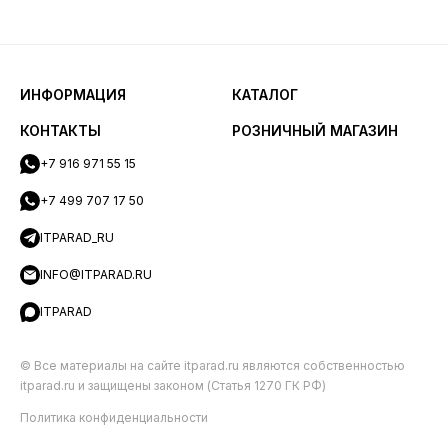
ИНФОРМАЦИЯ
КАТАЛОГ
КОНТАКТЫ
РОЗНИЧНЫЙ МАГАЗИН
+7 916 971 55 15
+7 499 707 17 50
ITPARAD_RU
INFO@ITPARAD.RU
ITPARAD
© Все материалы на сайте itparad.ru являются собственностью
itparad.ru и защищены законом (Статья 1270 ГК РФ)
Политика конфиденциальности