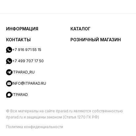
ИНФОРМАЦИЯ
КАТАЛОГ
КОНТАКТЫ
РОЗНИЧНЫЙ МАГАЗИН
+7 916 971 55 15
+7 499 707 17 50
ITPARAD_RU
INFO@ITPARAD.RU
ITPARAD
© Все материалы на сайте itparad.ru являются собственностью
itparad.ru и защищены законом (Статья 1270 ГК РФ)
Политика конфиденциальности