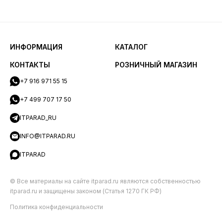
ИНФОРМАЦИЯ
КАТАЛОГ
КОНТАКТЫ
РОЗНИЧНЫЙ МАГАЗИН
+7 916 971 55 15
+7 499 707 17 50
ITPARAD_RU
INFO@ITPARAD.RU
ITPARAD
© Все материалы на сайте itparad.ru являются собственностью
itparad.ru и защищены законом (Статья 1270 ГК РФ)
Политика конфиденциальности