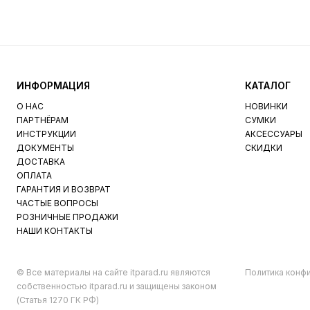
ИНФОРМАЦИЯ
КАТАЛОГ
О НАС
НОВИНКИ
ПАРТНЁРАМ
СУМКИ
ИНСТРУКЦИИ
АКСЕССУАРЫ
ДОКУМЕНТЫ
СКИДКИ
ДОСТАВКА
ОПЛАТА
ГАРАНТИЯ И ВОЗВРАТ
ЧАСТЫЕ ВОПРОСЫ
РОЗНИЧНЫЕ ПРОДАЖИ
НАШИ КОНТАКТЫ
© Все материалы на сайте itparad.ru являются
Политика конф
собственностью itparad.ru и защищены законом
(Статья 1270 ГК РФ)