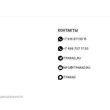
КОНТАКТЫ
+7 916 971 55 15
+7 499 707 17 50
ITPARAD_RU
INFO@ITPARAD.RU
ITPARAD
иденциальности