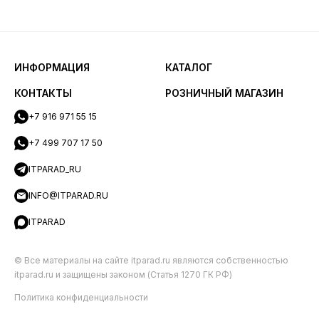
ИНФОРМАЦИЯ
КАТАЛОГ
КОНТАКТЫ
РОЗНИЧНЫЙ МАГАЗИН
+7 916 971 55 15
+7 499 707 17 50
ITPARAD_RU
INFO@ITPARAD.RU
ITPARAD
© Все материалы на сайте itparad.ru являются собственностью
itparad.ru и защищены законом (Статья 1270 ГК РФ)
Политика конфиденциальности