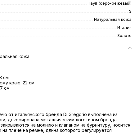
Тауп (серо-бежевый)
S
Натуральная кожа
Италия
Золото
ральная кожа
3 см
ему краю: 22 см
 7 см
ечо от итальянского бренда Di Gregorio выполнена из
жи, декорирована металлическим логотипом бренда.
закрываются на молнию и клапаном на фурнитуру, носится
и на плече на ремне, длина которого регулируется