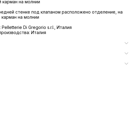
й карман на молнии
редней стенке под клапаном расположено отделение, на
- карман на молнии
elletterie Di Gregorio s.r.l., Италия
производства: Италия