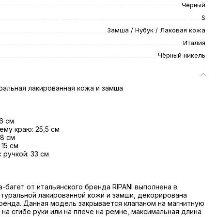
Чёрный
S
Замша / Нубук / Лаковая кожа
Италия
Чёрный никель
ральная лакированная кожа и замша
6 см
ему краю: 25,5 см
 8 см
 15 см
 ручкой: 33 см
а-багет от итальянского бренда RIPANI выполнена в
атуральной лакированной кожи и замши, декорирована
енда. Данная модель закрывается клапаном на магнитную
 на сгибе руки или на плече на ремне, максимальная длина