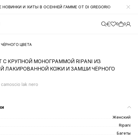
НОВИНКИ И ХИТЫ В ОСЕННЕЙ ГАММЕ ОТ DI GREGORIO
УВАЖАЕМ
М
0
0
 ЧЁРНОГО ЦВЕТА
Т С КРУПНОЙ МОНОГРАММОЙ RIPANI ИЗ
Й ЛАКИРОВАННОЙ КОЖИ И ЗАМШИ ЧЁРНОГО
camoscio lak nero
ки
Женский
Ripani
Багеты