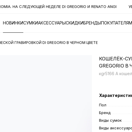
A. НА СЛЕДУЮЩЕЙ НЕДЕЛЕ DI GREGORIO И RENATO ANGI
УВА
НОВИНКИ
СУМКИ
АКСЕССУАРЫ
СКИДКИ
БРЕНДЫ
ПОКУПАТЕЛЯ
ЕСКОЙ ГРАВИРОВКОЙ DI GREGORIO В ЧЕРНОМ ЦВЕТЕ
КОШЕЛЁК-СУ
GREGORIO В 
кgr5166 A коше
Характеристи
Пол
Бренд
Виды сумок
Виды аксессуар