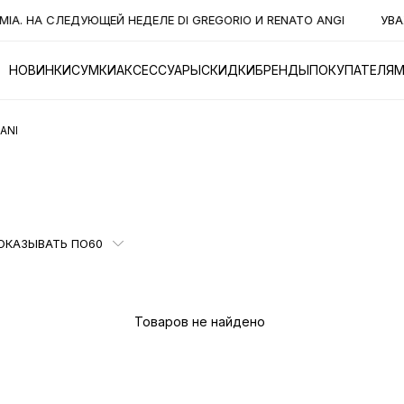
А СЛЕДУЮЩЕЙ НЕДЕЛЕ DI GREGORIO И RENATO ANGI
УВАЖАЕМ
НОВИНКИ
СУМКИ
АКСЕССУАРЫ
СКИДКИ
БРЕНДЫ
ПОКУПАТЕЛЯ
ANI
ОКАЗЫВАТЬ ПО
60
Товаров не найдено