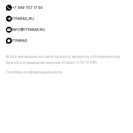
+7 499 707 17 50
ITPARAD_RU
INFO@ITPARAD.RU
ITPARAD
© Все материалы на сайте itparad.ru являются собственностью
itparad.ru и защищены законом (Статья 1270 ГК РФ)
Политика конфиденциальности