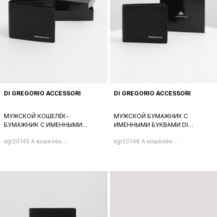
DI GREGORIO ACCESSORI
DI GREGORIO ACCESSORI
МУЖСКОЙ КОШЕЛЁК-
МУЖСКОЙ БУМАЖНИК С
БУМАЖНИК С ИМЕННЫМИ
ИМЕННЫМИ БУКВАМИ DI
БУКВАМИ DI GREGORIO ЧЁРНОГО
GREGORIO ЧЁРНОГО ЦВЕТА
кgr20145 A кошелёк
кgr20146 A кошелёк
ЦВЕТА
мужской
мужской