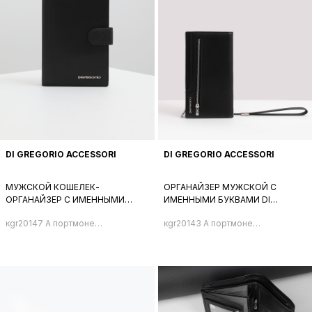
DI GREGORIO ACCESSORI
DI GREGORIO ACCESSORI
МУЖСКОЙ КОШЕЛЕК-
ОРГАНАЙЗЕР МУЖСКОЙ С
ОРГАНАЙЗЕР С ИМЕННЫМИ
ИМЕННЫМИ БУКВАМИ DI
БУКВАМИ DI GREGORIO ЧЁРНОГО
GREGORIO ЧЁРНОГО ЦВЕТА
кgr20147 A портмоне
кgr20143 A портмоне
ЦВЕТА
мужское
мужское