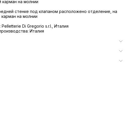
й карман на молнии
редней стенке под клапаном расположено отделение, на
- карман на молнии
elletterie Di Gregorio s.r.l., Италия
производства: Италия